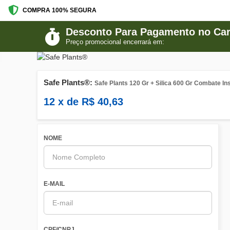
COMPRA 100% SEGURA
Desconto Para Pagamento no Cart
Preço promocional encerrará em:
Safe Plants®:
Safe Plants 120 Gr + Silica 600 Gr Combate In
12
x de
R$
40,63
NOME
E-MAIL
CPF/CNPJ