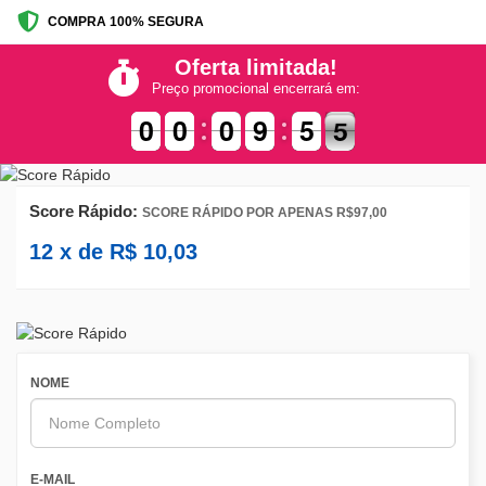
COMPRA 100% SEGURA
Oferta limitada!
Preço promocional encerrará em:
9
9
0
0
9
9
0
0
1
0
0
0
9
9
0
5
5
5
4
5
Score Rápido:
SCORE RÁPIDO POR APENAS R$97,00
12
x de
R$
10,03
NOME
E-MAIL