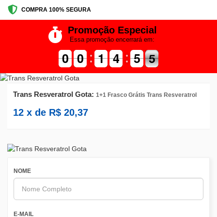
COMPRA 100% SEGURA
Promoção Especial
Essa promoção encerrará em:
9
9
0
0
9
9
0
0
1
1
1
1
5
4
4
0
5
5
5
4
5
Trans Resveratrol Gota:
1+1 Frasco Grátis Trans Resveratrol
12
x de
R$
20,37
NOME
E-MAIL