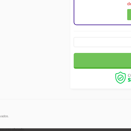
d
rvados.
esconto ofertado.