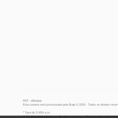
REF.: afilxlojop
Esta compra será processada pela Braip © 2026 - Todos os direitos rese
* Taxa de 3.49% a.m.
** Os descontos ofertados não são cumulativos. Prevalecerá o maior de d