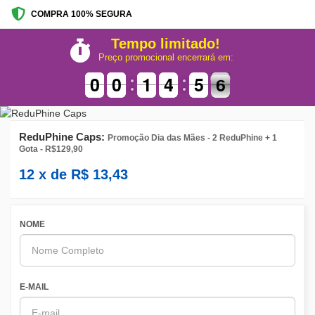
COMPRA 100% SEGURA
Tempo limitado!
Preço promocional encerrará em:
9
9
0
0
9
9
0
0
1
1
1
1
5
4
4
0
5
5
6
5
6
ReduPhine Caps:
Promoção Dia das Mães - 2 ReduPhine + 1
Gota - R$129,90
12
x de
R$
13,43
NOME
E-MAIL