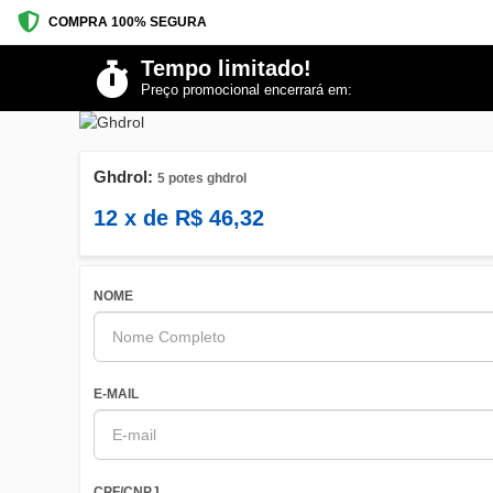
COMPRA 100% SEGURA
Tempo limitado!
Preço promocional encerrará em:
Ghdrol:
5 potes ghdrol
12
x de
R$
46,32
NOME
E-MAIL
CPF/CNPJ