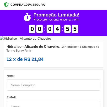
COMPRA 100% SEGURA
Promoção Limitada!
Preço promocional encerrará em:
9
9
0
0
9
9
0
0
9
9
0
0
5
4
4
0
5
5
5
4
5
Hidraliso - Alisante de Chuveiro:
.2 Hidraliso + 1 Shampoo +1
Termo Spray Rmk
12
x de
R$
21,84
NOME
E-MAIL