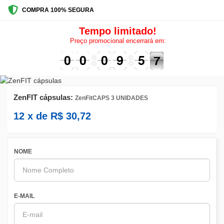
COMPRA 100% SEGURA
Tempo limitado!
Preço promocional encerrará em:
9
9
0
0
9
9
0
0
1
0
0
0
9
9
0
5
5
7
6
7
ZenFIT cápsulas:
ZenFitCAPS 3 UNIDADES
12
x de
R$
30,72
NOME
E-MAIL