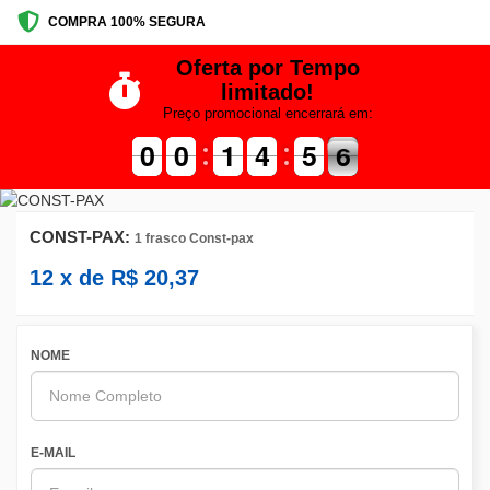
COMPRA 100% SEGURA
Oferta por Tempo
limitado!
Preço promocional encerrará em:
9
9
0
0
9
9
0
0
1
1
1
1
5
4
4
0
5
5
6
5
6
CONST-PAX:
1 frasco Const-pax
12
x de
R$
20,37
NOME
E-MAIL