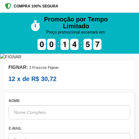
COMPRA 100% SEGURA
Promoção por Tempo
Limitado
Preço promocional encerrará em:
9
9
0
0
9
9
0
0
1
1
1
1
5
4
4
0
5
5
7
7
6
FIGNAR:
3 Frascos Fignar
12
x de
R$
30,72
NOME
E-MAIL