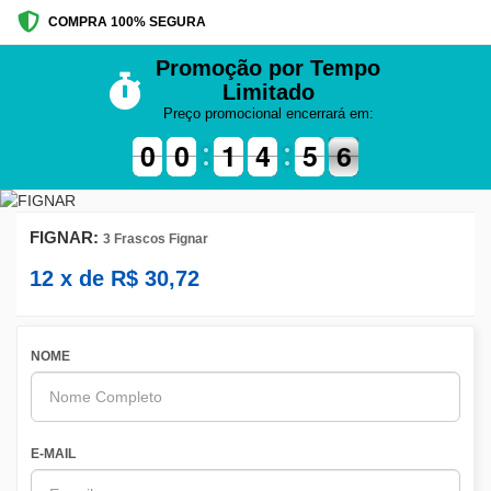
COMPRA 100% SEGURA
Promoção por Tempo
Limitado
Preço promocional encerrará em:
9
9
0
0
9
9
0
0
1
1
1
1
5
4
4
0
5
5
6
5
6
FIGNAR:
3 Frascos Fignar
12
x de
R$
30,72
NOME
E-MAIL