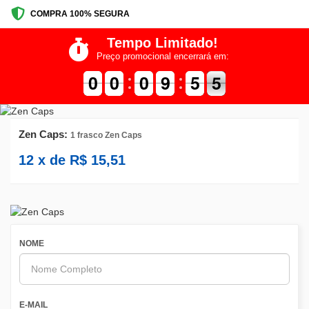
COMPRA 100% SEGURA
Tempo Limitado!
Preço promocional encerrará em:
9
9
0
0
9
9
0
0
9
9
0
0
8
8
9
9
4
4
5
5
5
4
5
Zen Caps:
1 frasco Zen Caps
12
x de
R$
15,51
NOME
E-MAIL