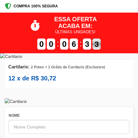
COMPRA 100% SEGURA
ESSA OFERTA
ACABA EM:
ÚLTIMAS UNIDADES!
9
9
0
0
9
9
0
0
9
9
0
0
7
6
6
4
3
3
3
2
3
Cartilaris:
2 Potes + 1 Grátis de Cartilaris (Exclusivo)
12
x de
R$
30,72
NOME