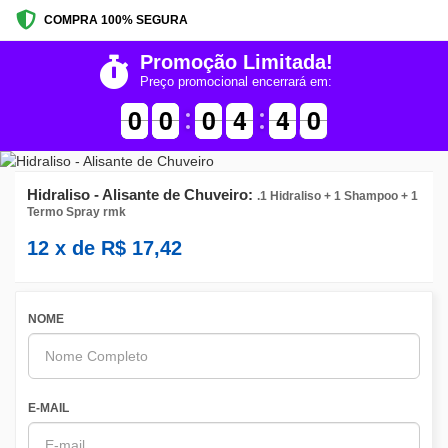
COMPRA 100% SEGURA
Promoção Limitada!
Preço promocional encerrará em:
9
9
0
0
9
9
0
0
9
9
0
0
5
4
4
4
3
0
9
4
0
Hidraliso - Alisante de Chuveiro:
.1 Hidraliso + 1 Shampoo + 1
Termo Spray rmk
12
x de
R$
17,42
NOME
E-MAIL