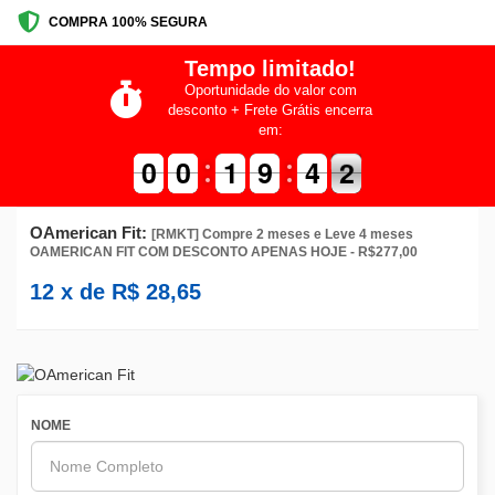
COMPRA 100% SEGURA
Tempo limitado!
Oportunidade do valor com
desconto + Frete Grátis encerra
em:
9
9
0
0
9
9
0
0
2
1
1
0
9
9
5
4
4
2
1
2
OAmerican Fit:
[RMKT] Compre 2 meses e Leve 4 meses
OAMERICAN FIT COM DESCONTO APENAS HOJE - R$277,00
12
x de
R$
28,65
NOME