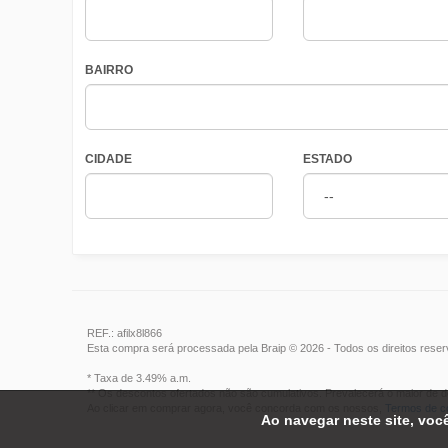
BAIRRO
CIDADE
ESTADO
REF.: afilx8l866
Esta compra será processada pela Braip © 2026 - Todos os direitos rese
* Taxa de 3.49% a.m.
** Os descontos ofertados não são cumulativos. Prevalecerá o maior de d
Ao clicar em comprar agora, você concorda com os nossos,
Termos de 
Ao navegar neste site, voc