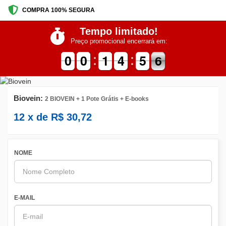
COMPRA 100% SEGURA
Tempo limitado!
Preço promocional encerrará em:
9
9
0
0
9
9
0
0
1
1
1
1
5
4
4
0
5
5
6
5
6
Biovein:
2 BIOVEIN + 1 Pote Grátis + E-books
12
x de
R$
30,72
NOME
E-MAIL