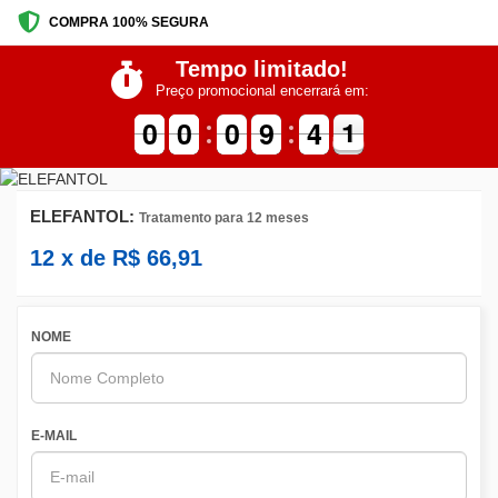
COMPRA 100% SEGURA
Tempo limitado!
Preço promocional encerrará em:
9
9
0
0
9
9
0
0
1
0
0
0
9
9
5
4
4
2
1
1
ELEFANTOL:
Tratamento para 12 meses
12
x de
R$
66,91
NOME
E-MAIL