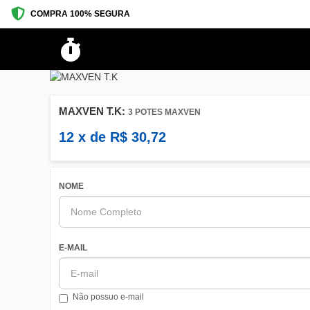
COMPRA 100% SEGURA
Tempo limitado!
Preço promocional encerrará em:
MAXVEN T.K:
3 POTES MAXVEN
12
x de
R$
30,72
NOME
E-MAIL
Não possuo e-mail