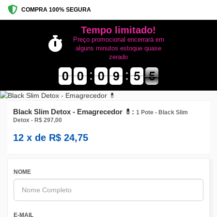
COMPRA 100% SEGURA
Tempo limitado!
Preço promocional encerrará em
alguns minutos estoque quase
zerado
9
9
0
0
9
9
0
0
1
0
0
0
9
9
0
5
5
6
5
5
Black Slim Detox - Emagrecedor 💊:
1 Pote - Black Slim
Detox - R$ 297,00
12
x de
R$
24,75
NOME
E-MAIL