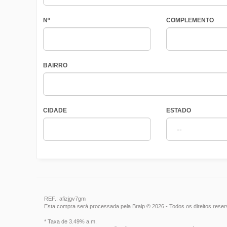
Nº
COMPLEMENTO
BAIRRO
CIDADE
ESTADO
REF.: afizjgv7gm
Esta compra será processada pela Braip © 2026 - Todos os direitos rese
* Taxa de 3.49% a.m.