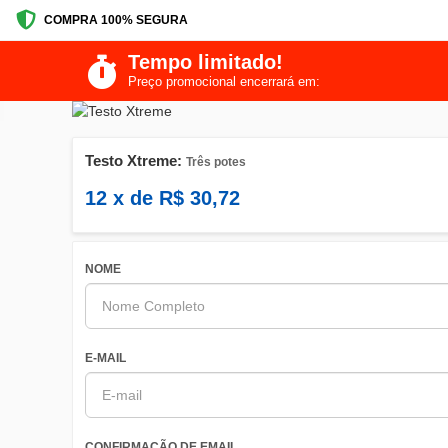
COMPRA 100% SEGURA
Tempo limitado!
Preço promocional encerrará em:
Testo Xtreme:
Três potes
12
x de
R$
30,72
NOME
E-MAIL
CONFIRMAÇÃO DE EMAIL