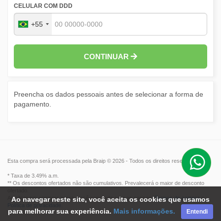
CELULAR COM DDD
+55
CONTINUAR
Preencha os dados pessoais antes de selecionar a forma de
pagamento.
Esta compra será processada pela Braip © 2026 - Todos os direitos reservados.
* Taxa de 3.49% a.m.
** Os descontos ofertados não são cumulativos. Prevalecerá o maior de desconto
ofertado.
Ao clicar em comprar agora, você concorda com os nossos,
Termos de compra
e
Ao navegar neste site, você aceita os cookies que usamos
Política de privacidade
.
para melhorar sua experiência.
Mais informações.
Entendi