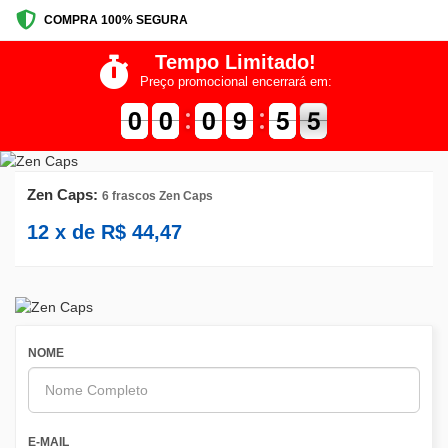
COMPRA 100% SEGURA
Tempo Limitado!
Preço promocional encerrará em:
9
9
0
0
9
9
0
0
9
9
0
0
8
8
9
9
4
4
5
5
5
4
5
Zen Caps:
6 frascos Zen Caps
12
x de
R$
44,47
NOME
E-MAIL