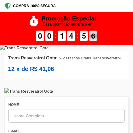
COMPRA 100% SEGURA
Promoção Especial
Essa promoção encerrará em:
9
9
0
0
9
9
0
0
1
1
1
1
5
4
4
0
5
5
6
5
6
Trans Resveratrol Gota:
5+2 Frascos Grátis Transresveratrol
12
x de
R$
41,06
NOME
E-MAIL