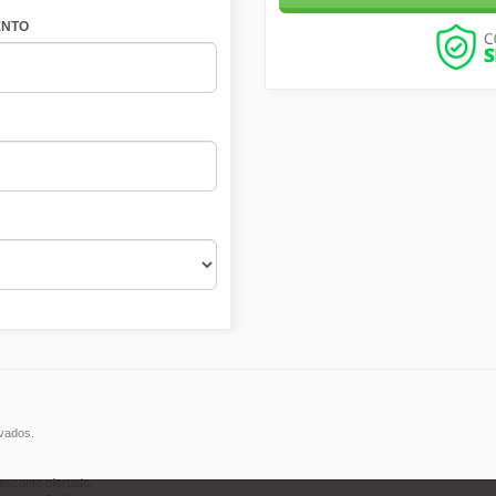
NTO
rvados.
esconto ofertado.