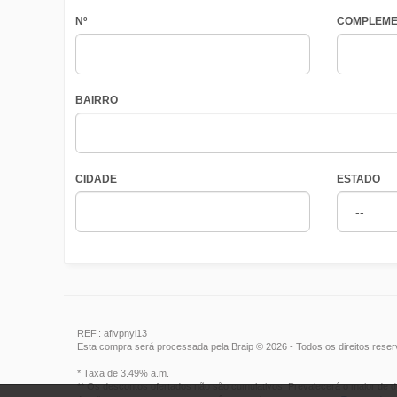
Nº
COMPLEME
BAIRRO
CIDADE
ESTADO
REF.: afivpnyl13
Esta compra será processada pela Braip © 2026 - Todos os direitos rese
* Taxa de 3.49% a.m.
** Os descontos ofertados não são cumulativos. Prevalecerá o maior de d