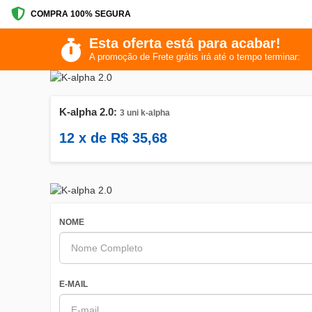
COMPRA 100% SEGURA
Esta oferta está para acabar!
A promoção de Frete grátis irá até o tempo terminar:
K-alpha 2.0:
3 uni k-alpha
12
x de
R$
35,68
NOME
E-MAIL