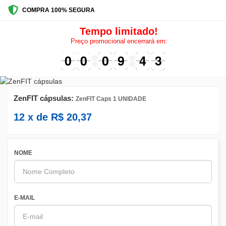
COMPRA 100% SEGURA
Tempo limitado!
Preço promocional encerrará em:
9
9
0
0
9
9
0
0
1
0
0
0
9
9
5
4
4
3
3
2
ZenFIT cápsulas:
ZenFIT Caps 1 UNIDADE
12
x de
R$
20,37
NOME
E-MAIL