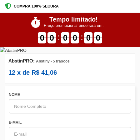
COMPRA 100% SEGURA
Tempo limitado!
Preço promocional encerrará em:
9
9
0
0
9
9
0
0
9
9
0
0
9
9
0
0
9
9
0
0
9
9
0
0
AbstinPRO:
Abstiny - 5 frascos
12
x de
R$
41,06
NOME
E-MAIL