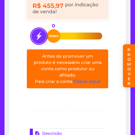
por indicação
R$ 455,97
de venda!
0
Watt's
PROMOVER
Antes de promover um
produto é necessário criar uma
conta como produtor ou
afiliado.
Para criar a conta
Clique Aqui!
Descrição