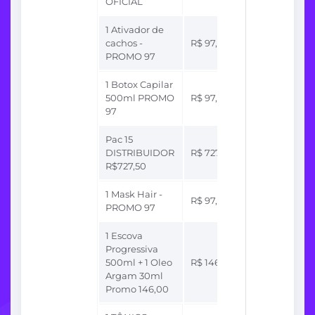
OFICIAL
1 Ativador de
Até
cachos -
R$ 97,00
R$ 19,40
PROMO 97
1 Botox Capilar
Até
500ml PROMO
R$ 97,00
R$ 19,40
97
Pac 15
Até
DISTRIBUIDOR
R$ 727,50
R$ 0,07
R$727,50
1 Mask Hair -
Até
R$ 97,00
PROMO 97
R$ 19,40
1 Escova
Progressiva
Até
500ml + 1 Oleo
R$ 146,00
R$ 29,20
Argam 30ml
Promo 146,00