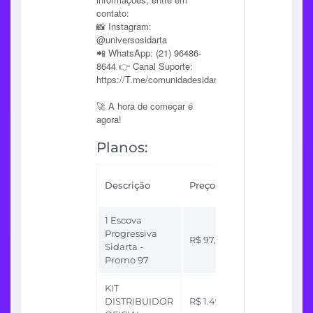
contato:
📸 Instagram:
@universosidarta
📲 WhatsApp: (21) 96486-
8644 👉 Canal Suporte:
https://T.me/comunidadesidarta
🚀 A hora de começar é
agora!
Planos:
Sua
Descrição
Preço
comissão
1 Escova
Progressiva
Até
R$ 97,00
Sidarta -
R$ 19,40
Promo 97
KIT
Até
DISTRIBUIDOR
R$ 1.497,00
R$ 449,10